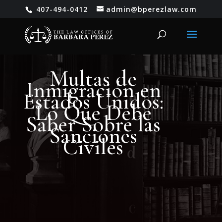
407-494-0412
admin@bperezlaw.com
Multas de
Inmigración en
Estados Unidos:
Lo Que Debe
Saber Sobre las
Sanciones
Civiles